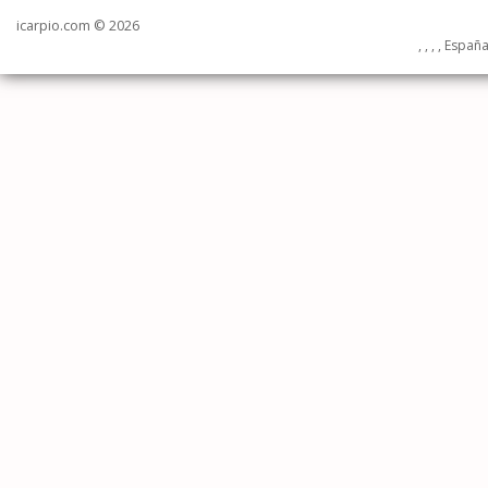
icarpio.com © 2026
, , , , Españ