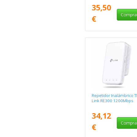
35,50
Compra
€
Repetidor Inalámbrico T
Link RE300 1200Mbps
34,12
Compra
€