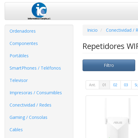
Inicio
Conectividad / 
Ordenadores
Componentes
Repetidores WI
Portátiles
Filtro
SmartPhones / Teléfonos
Televisor
Ant.
01
02
03
Si
Impresoras / Consumibles
Conectividad / Redes
Gaming / Consolas
Cables