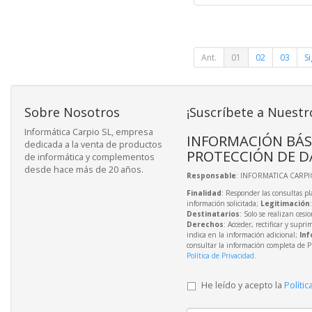
Ant.
01
02
03
Si
Sobre Nosotros
¡Suscríbete a Nuestr
Informática Carpio SL, empresa
INFORMACIÓN BÁS
dedicada a la venta de productos
PROTECCIÓN DE D
de informática y complementos
desde hace más de 20 años.
Responsable
: INFORMATICA CARPIO
Finalidad
: Responder las consultas pl
información solicitada;
Legitimación
Destinatarios
: Solo se realizan cesio
Derechos
: Acceder, rectificar y supri
indica en la información adicional;
Inf
consultar la información completa de P
Política de Privacidad
.
He leído y acepto la
Polític