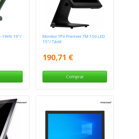
S-19HV 19"/
Monitor TPV Premier TM-150 LED
15"/ Táctil
190,71 €
Comprar