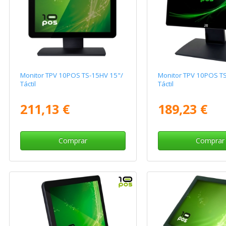
Monitor TPV 10POS TS-15HV 15"/
Monitor TPV 10POS T
Táctil
Táctil
211,13 €
189,23 €
Comprar
Comprar