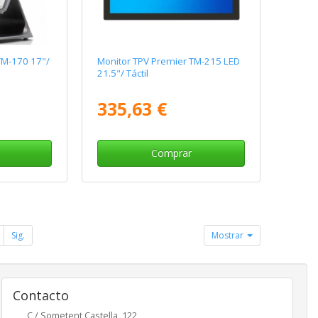
TM-170 17"/
Monitor TPV Premier TM-215 LED
21.5"/ Táctil
335,63 €
Comprar
Sig.
Mostrar
Contacto
C / Sometent Castella, 122