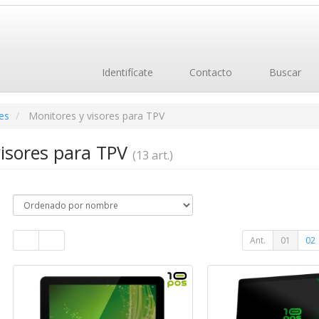
Identifícate
Contacto
Buscar
es
Monitores y visores para TPV
visores para TPV
(13 art.)
Ant.
01
02