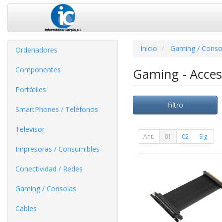
Inicio
Gaming / Conso
Ordenadores
Componentes
Gaming - Acces
Portátiles
Filtro
SmartPhones / Teléfonos
Televisor
Ant.
01
02
Sig.
Impresoras / Consumibles
Conectividad / Redes
Gaming / Consolas
Cables