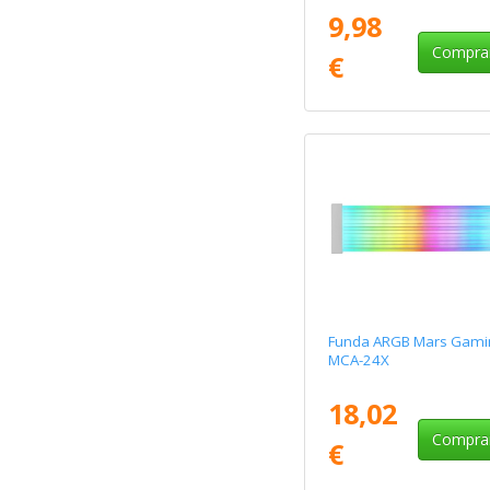
9,98
Compra
€
Funda ARGB Mars Gami
MCA-24X
18,02
Compra
€