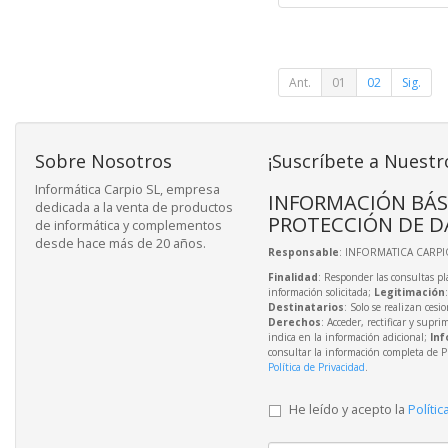
Ant.
01
02
Sig.
Sobre Nosotros
¡Suscríbete a Nuestr
Informática Carpio SL, empresa
INFORMACIÓN BÁS
dedicada a la venta de productos
PROTECCIÓN DE D
de informática y complementos
desde hace más de 20 años.
Responsable
: INFORMATICA CARPIO
Finalidad
: Responder las consultas pl
información solicitada;
Legitimación
Destinatarios
: Solo se realizan cesio
Derechos
: Acceder, rectificar y supri
indica en la información adicional;
Inf
consultar la información completa de P
Política de Privacidad
.
He leído y acepto la
Polític