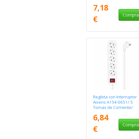
Cable 1.4m/ Negro
7,18
Compra
€
Regleta con Interruptor
Aisens A154-0651/ 5
Tomas de Corriente/
Cable 1.4m/ Blanco
6,84
Compra
€