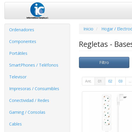
Inicio
Hogar / Electro
Ordenadores
Componentes
Regletas - Base
Portátiles
Filtro
SmartPhones / Teléfonos
Televisor
Ant.
01
02
03
...
Impresoras / Consumibles
Conectividad / Redes
Gaming / Consolas
Cables