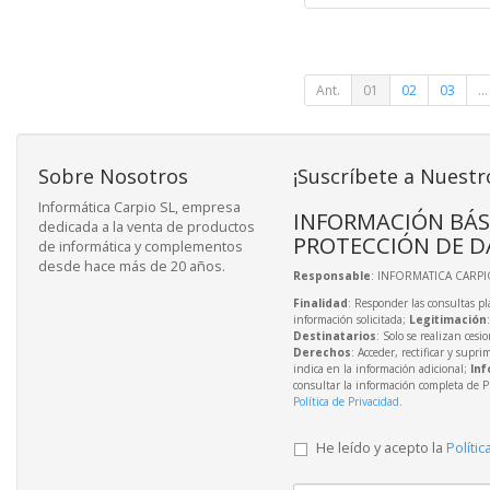
Ant.
01
02
03
...
Sobre Nosotros
¡Suscríbete a Nuestr
Informática Carpio SL, empresa
INFORMACIÓN BÁS
dedicada a la venta de productos
PROTECCIÓN DE D
de informática y complementos
desde hace más de 20 años.
Responsable
: INFORMATICA CARPIO
Finalidad
: Responder las consultas pl
información solicitada;
Legitimación
Destinatarios
: Solo se realizan cesio
Derechos
: Acceder, rectificar y supri
indica en la información adicional;
Inf
consultar la información completa de P
Política de Privacidad
.
He leído y acepto la
Polític