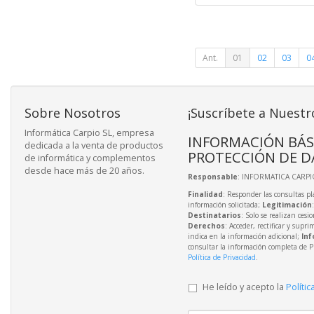
Ant.
01
02
03
0
Sobre Nosotros
¡Suscríbete a Nuestr
Informática Carpio SL, empresa
INFORMACIÓN BÁS
dedicada a la venta de productos
PROTECCIÓN DE D
de informática y complementos
desde hace más de 20 años.
Responsable
: INFORMATICA CARPIO
Finalidad
: Responder las consultas pl
información solicitada;
Legitimación
Destinatarios
: Solo se realizan cesio
Derechos
: Acceder, rectificar y supri
indica en la información adicional;
Inf
consultar la información completa de P
Política de Privacidad
.
He leído y acepto la
Polític