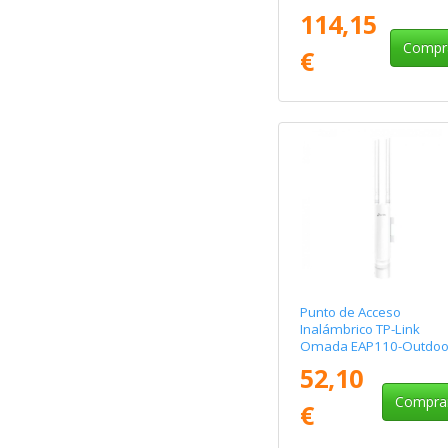
3000Mbps/ 2.4GHz 5GH
114,15
Antenas de 3/4dBi/ WiFi
802.11ax
Compr
€
Punto de Acceso
Inalámbrico TP-Link
Omada EAP110-Outdoo
V2 PoE 300Mbps/ 2.4GH
52,10
Antenas de 5dBi/ WiFi
802.11n/b/g
Compra
€