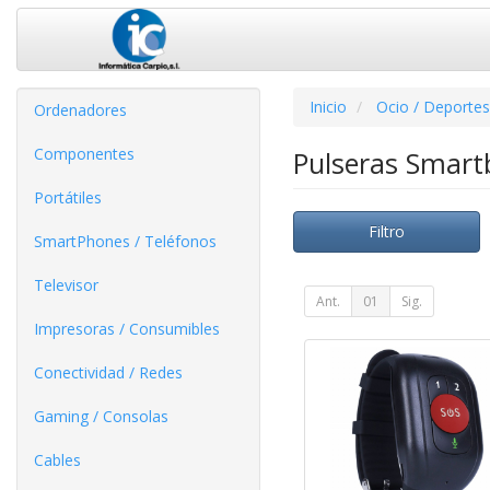
Inicio
Ocio / Deportes
Ordenadores
Componentes
Pulseras Smar
Portátiles
Filtro
SmartPhones / Teléfonos
Televisor
Ant.
01
Sig.
Impresoras / Consumibles
Conectividad / Redes
Gaming / Consolas
Cables