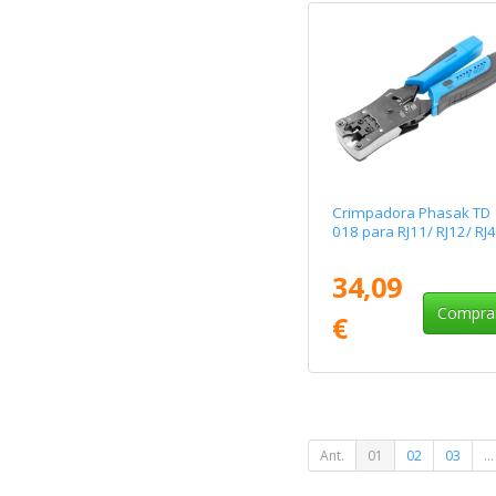
Crimpadora Phasak TD
018 para RJ11/ RJ12/ RJ
34,09
Compra
€
Ant.
01
02
03
...