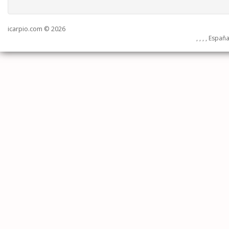
icarpio.com © 2026
, , , , Españ