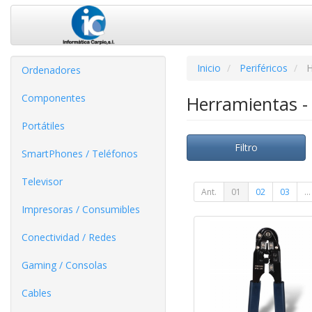
Inicio
Periféricos
H
Ordenadores
Componentes
Herramientas -
Portátiles
Filtro
SmartPhones / Teléfonos
Televisor
Ant.
01
02
03
...
Impresoras / Consumibles
Conectividad / Redes
Gaming / Consolas
Cables