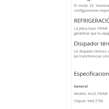
El modo EZ muestra c
configuraciones impor
REFRIGERACI
La placa base PRIME Z
garantizar que tu equ
Disipador tér
Un disipador térmico 
las transferencias con
Especificacio
General
Modelo: ASUS PRIME
Chipset: Intel Z790