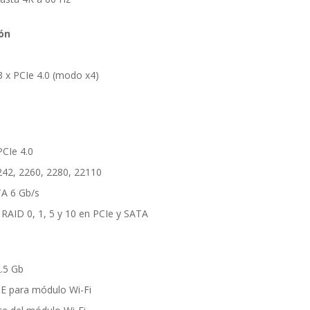
ón
3 x PCIe 4.0 (modo x4)
PCIe 4.0
242, 2260, 2280, 22110
TA 6 Gb/s
RAID 0, 1, 5 y 10 en PCIe y SATA
2.5 Gb
 E para módulo Wi-Fi