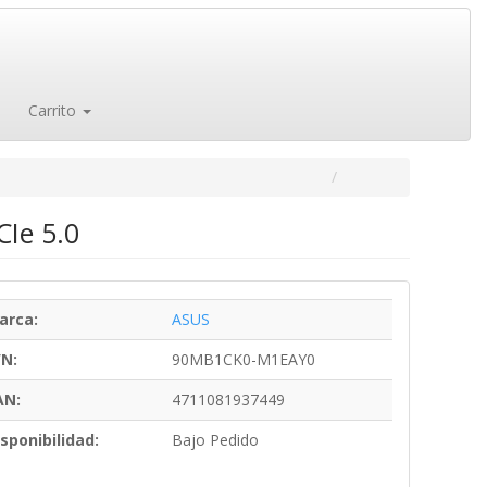
Carrito
CIe 5.0
arca:
ASUS
/N:
90MB1CK0-M1EAY0
AN:
4711081937449
sponibilidad:
Bajo Pedido