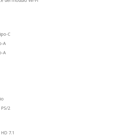
te del módulo Wi-Fi
ipo-C
o-A
o-A
io
 PS/2
k HD 7.1