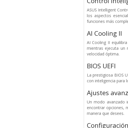
Control inteli
ASUS Intelligent Cont
los aspectos esencia
funciones más complet
AI Cooling ll
AI Cooling II equilib
mientras ejecuta un 
velocidad óptima.
BIOS UEFI
La prestigiosa BIOS U
con inteligencia para
Ajustes avan
Un modo avanzado int
encontrar opciones, m
manera que desees.
Configuración