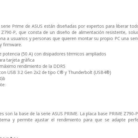
 serie Prime de ASUS están diseñadas por expertos para liberar tod
Z790-P, que consta de un diseño de alimentación resistente, soluc
iona a usuarios y personas que quieren montar su propio PC una ser
 y firmware.
e potencia (50 A) con disipadores térmicos ampliados
ra tarjeta gráfica
l máximo rendimiento de la DDR5
con USB 3.2 Gen 2x2 de tipo C® y Thunderbolt (USB4®)
 Gb
te:
les son la base de la serie ASUS PRIME. La placa base PRIME Z790-P 
stema y permite ajustar el rendimiento para que se adapte perf