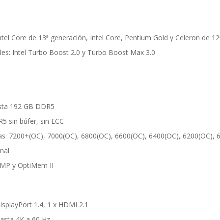
ntel Core de 13ª generación, Intel Core, Pentium Gold y Celeron de 1
es: Intel Turbo Boost 2.0 y Turbo Boost Max 3.0
sta 192 GB DDR5
 sin búfer, sin ECC
as: 7200+(OC), 7000(OC), 6800(OC), 6600(OC), 6400(OC), 6200(OC), 
nal
 XMP y OptiMem II
DisplayPort 1.4, 1 x HDMI 2.1
asta 4K a 60 Hz