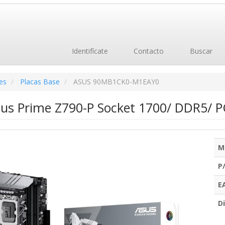
Identifícate
Contacto
Buscar
es
Placas Base
ASUS 90MB1CK0-M1EAY0
sus Prime Z790-P Socket 1700/ DDR5/ P
M
P
E
Di