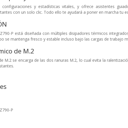
onfiguraciones y estadísticas vitales, y ofrece asistentes guiado
tantes con un solo clic. Todo ello te ayudará a poner en marcha tu 
ÓN
790-P está diseñada con múltiples disipadores térmicos integrados 
ipo se mantenga fresco y estable incluso bajo las cargas de trabajo 
mico de M.2
de M.2 se encarga de las dos ranuras M.2, lo cual evita la ralentiza
stantes.
nes
 Z790-P