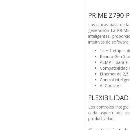
PRIME Z790-P
Las placas base de la
generación La PRIME 
inteligentes, proporc
intuitivas de software
14 + 1 etapas d
Ranura Gen 5 pa
AEMP II para e
Compatibilidad 
Ethernet de 2,5
Control inteligen
AI Cooling II
FLEXIBILIDAD
Los controles integra
cada aspecto del si
productividad.