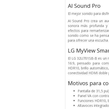
AI Sound Pro
El mejor sonido para disf
AI Sound Pro crea un aud
sonora más profunda y d
efectos para remarteriza
sonido como se ha pensad
para ofrecer una escucha 
LG MyView Smar
El LG 32U701SB-B es un m
16:9, pensado para comb
HDR10, brillo automático,
conectividad HDMI doble p
Motivos para c
Pantalla de 31,5 p
Panel VA con contra
Funciones HDR10, br
Altavoces integrado