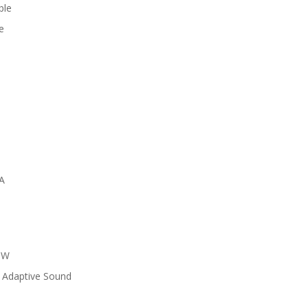
ble
e
 A
0 W
: Adaptive Sound