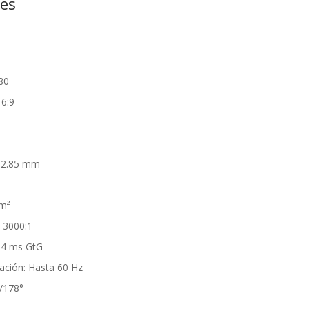
nes
80
16:9
392.85 mm
²
/m²
: 3000:1
 4 ms GtG
zación: Hasta 60 Hz
°/178°