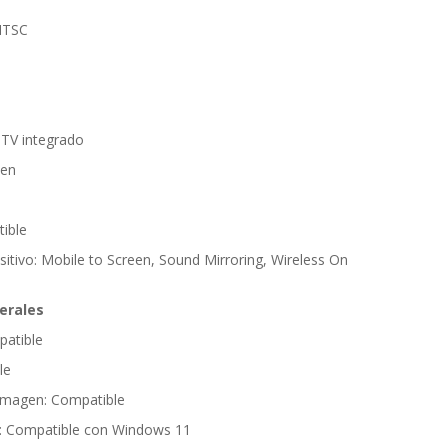
NTSC
 TV integrado
zen
tible
sitivo: Mobile to Screen, Sound Mirroring, Wireless On
erales
atible
le
imagen: Compatible
s: Compatible con Windows 11