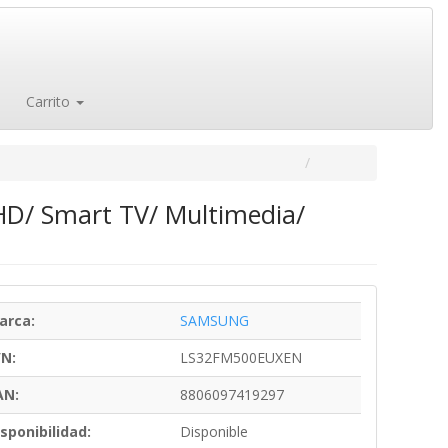
Carrito
D/ Smart TV/ Multimedia/
arca:
SAMSUNG
/N:
LS32FM500EUXEN
AN:
8806097419297
sponibilidad:
Disponible