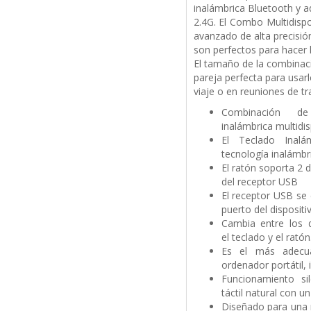
inalámbrica Bluetooth y 
2.4G. El Combo Multidisp
avanzado de alta precisió
son perfectos para hacer l
El tamaño de la combinació
pareja perfecta para usar
viaje o en reuniones de tr
Combinación d
inalámbrica
multidis
El Teclado Inalá
tecnología
inalámbr
El ratón soporta 2 
del receptor USB
El receptor USB se
puerto del dispositi
Cambia entre los d
el
teclado y el ratón
Es el más adecua
ordenador
portátil
Funcionamiento sil
táctil
natural con un
Diseñado para una m