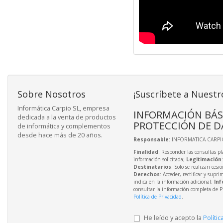
Sobre Nosotros
¡Suscríbete a Nuestr
Informática Carpio SL, empresa
INFORMACIÓN BÁS
dedicada a la venta de productos
PROTECCIÓN DE D
de informática y complementos
desde hace más de 20 años.
Responsable
: INFORMATICA CARPIO
Finalidad
: Responder las consultas pl
información solicitada;
Legitimación
Destinatarios
: Solo se realizan cesio
Derechos
: Acceder, rectificar y supri
indica en la información adicional;
Inf
consultar la información completa de P
Política de Privacidad
.
He leído y acepto la
Polític