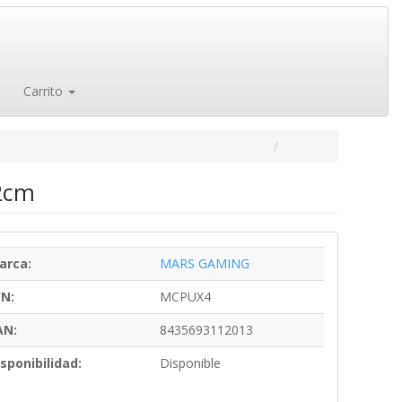
Carrito
12cm
arca:
MARS GAMING
/N:
MCPUX4
AN:
8435693112013
sponibilidad:
Disponible