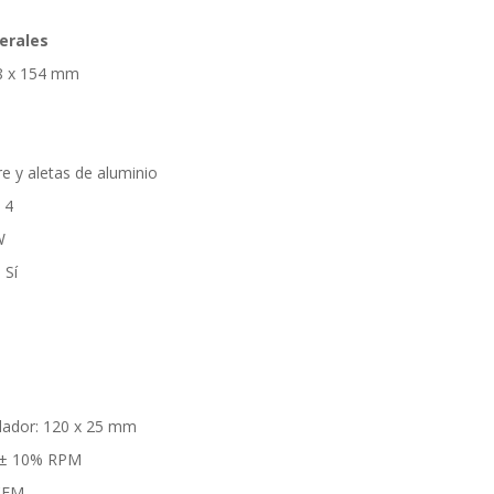
erales
8 x 154 mm
e y aletas de aluminio
 4
W
 Sí
ilador: 120 x 25 mm
0 ± 10% RPM
 CFM