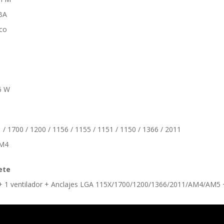
dBA
ico
6 W
 / 1700 / 1200 / 1156 / 1155 / 1151 / 1150 / 1366 / 2011
AM4
ete
 + 1 ventilador + Anclajes LGA 115X/1700/1200/1366/2011/AM4/AM5 +