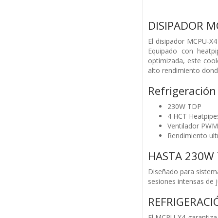
DISIPADOR M
El disipador MCPU-X4 
Equipado con heatpip
optimizada, este cool
alto rendimiento donde 
Refrigeración
230W TDP
4 HCT Heatpipe
Ventilador PWM 
Rendimiento ultr
HASTA 230W
Diseñado para sistem
sesiones intensas de j
REFRIGERACI
El MCPU-X4 garantiza 