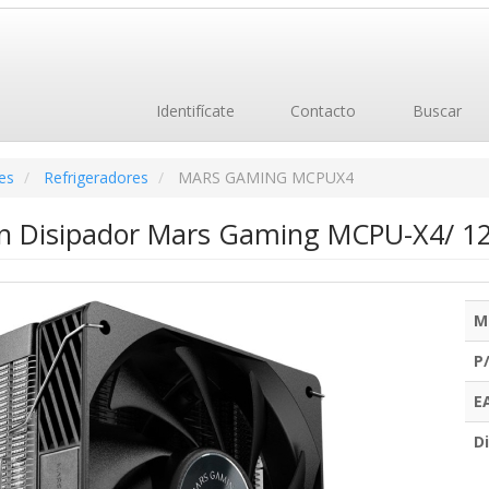
Identifícate
Contacto
Buscar
es
Refrigeradores
MARS GAMING MCPUX4
on Disipador Mars Gaming MCPU-X4/ 
M
P
E
Di