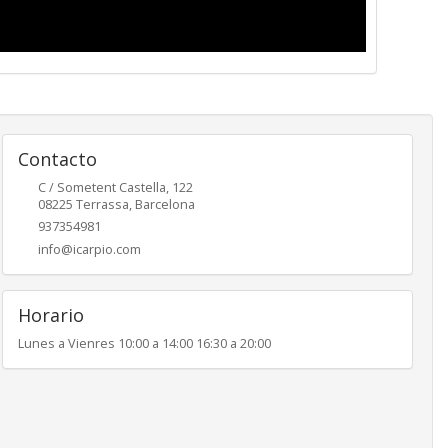
Contacto
C / Sometent Castella, 122
08225
Terrassa
,
Barcelona
937354981
info@icarpio.com
Horario
Lunes a Vienres 10:00 a 14:00 16:30 a 20:00