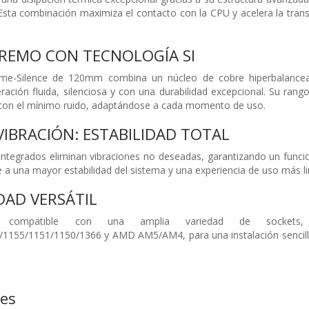
Esta combinación maximiza el contacto con la CPU y acelera la trans
TREMO CON TECNOLOGÍA SI
treme-Silence de 120mm combina un núcleo de cobre hiperbalanc
eración fluida, silenciosa y con una durabilidad excepcional. Su ra
te con el mínimo ruido, adaptándose a cada momento de uso.
VIBRACIÓN: ESTABILIDAD TOTAL
tegrados eliminan vibraciones no deseadas, garantizando un funciona
 a una mayor estabilidad del sistema y una experiencia de uso más li
DAD VERSÁTIL
compatible con una amplia variedad de sockets, 
1155/1151/1150/1366 y AMD AM5/AM4, para una instalación sencilla 
nes