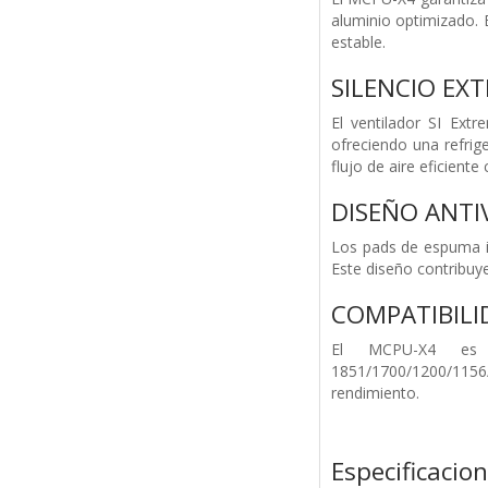
aluminio optimizado. 
estable.
SILENCIO EX
El ventilador SI Ex
ofreciendo una refrig
flujo de aire eficien
DISEÑO ANTI
Los pads de espuma in
Este diseño contribuye
COMPATIBILI
El MCPU-X4 es 
1851/1700/1200/1156/
rendimiento.
Especificacio