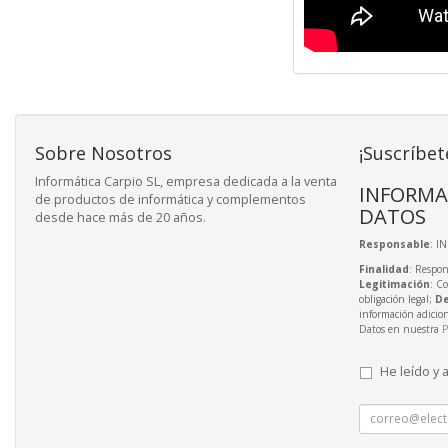
Sobre Nosotros
¡Suscríbet
Informática Carpio SL, empresa dedicada a la venta
INFORMA
de productos de informática y complementos
DATOS
desde hace más de 20 años.
Responsable
: I
Finalidad
: Respon
Legitimación
: C
obligación legal;
De
información adicio
Datos en nuestra
P
He leído y 