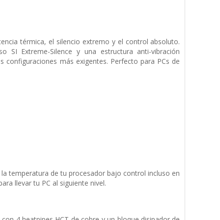
ncia térmica, el silencio extremo y el control absoluto.
o SI Extreme-Silence y una estructura anti-vibración
as configuraciones más exigentes. Perfecto para PCs de
a temperatura de tu procesador bajo control incluso en
a llevar tu PC al siguiente nivel.
a con 4 heatpipes HCT de cobre y un bloque disipador de