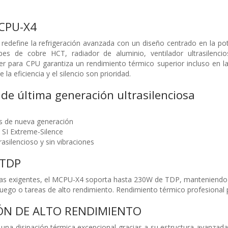
CPU-X4
redefine la refrigeración avanzada con un diseño centrado en la pote
es de cobre HCT, radiador de aluminio, ventilador ultrasilencios
er para CPU garantiza un rendimiento térmico superior incluso en l
la eficiencia y el silencio son prioridad.
 de última generación ultrasilenciosa
s de nueva generación
SI Extreme-Silence
asilencioso y sin vibraciones
 TDP
as exigentes, el MCPU-X4 soporta hasta 230W de TDP, manteniendo l
uego o tareas de alto rendimiento. Rendimiento térmico profesional par
ÓN DE ALTO RENDIMIENTO
una disipación térmica excepcional gracias a su estructura avanzad