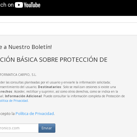
e a Nuestro Boletín!
CIÓN BÁSICA SOBRE PROTECCIÓN DE
NFORMATICA CARPIO, S.L.
der las consultas planteadas por el usuario y enviarle la información solicitada;
onsentimiento del usuario;
Destinatarios
: Solo se realizan cesiones si existe una
rechos
: Acceder, rectificar y suprimir, así como otros derechos, como se indica en la
nal;
Información Adicional
: Puede consultar la información completa de Protección de
olítica de Privacidad
.
acepto la
Política de Privacidad
.
Enviar