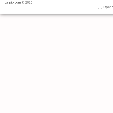
icarpio.com © 2026
, , , , Españ