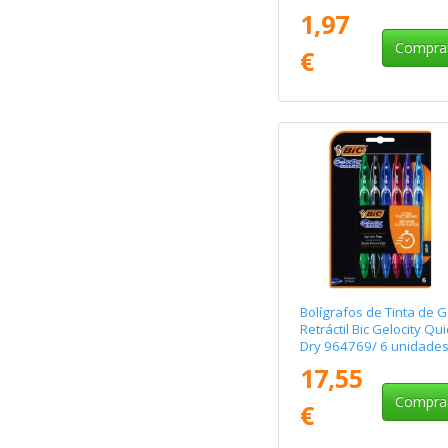
Negros
1,97
Compra
€
Bolígrafos de Tinta de G
Retráctil Bic Gelocity Qui
Dry 964769/ 6 unidades
Surtidos
17,55
Compra
€