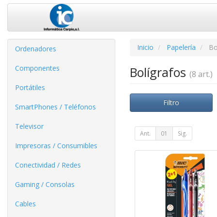
Inicio
Papelería
Bo
Ordenadores
Componentes
Bolígrafos
(8 art.)
Portátiles
Filtro
SmartPhones / Teléfonos
Televisor
Ant.
01
Sig.
Impresoras / Consumibles
Conectividad / Redes
Gaming / Consolas
Cables