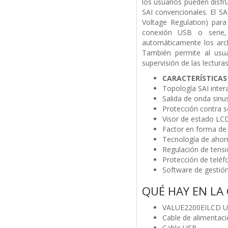
los usuarios pueden disfr
SAI convencionales. El S
Voltage Regulation) par
conexión USB o serie,
automáticamente los arc
También permite al usua
supervisión de las lectura
CARACTERÍSTICAS
Topología SAI intera
Salida de onda sinu
Protección contra s
Visor de estado LC
Factor en forma de 
Tecnología de ahor
Regulación de tens
Protección de telé
Software de gestió
QUÉ HAY EN LA 
VALUE2200EILCD 
Cable de alimentaci
Cable USB