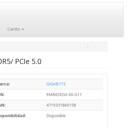
Carrito
R5/ PCIe 5.0
arca:
GIGABYTE
/N:
9MB65EGX-00-G11
AN:
4719331860158
sponibilidad:
Disponible