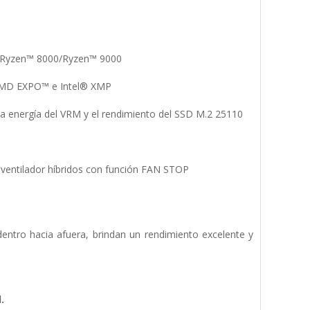
0/Ryzen™ 8000/Ryzen™ 9000
AMD EXPO™ e Intel® XMP
 la energía del VRM y el rendimiento del SSD M.2 25110
e ventilador híbridos con función FAN STOP
tro hacia afuera, brindan un rendimiento excelente y
.