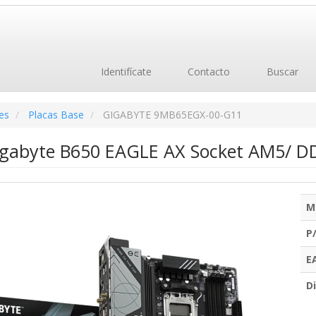
Identifícate
Contacto
Buscar
es
Placas Base
GIGABYTE 9MB65EGX-00-G11
igabyte B650 EAGLE AX Socket AM5/ DD
M
P
E
Di