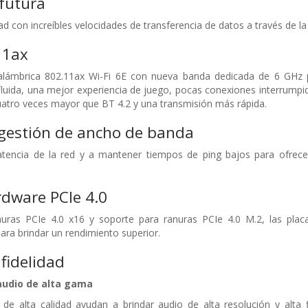
futura
d con increíbles velocidades de transferencia de datos a través de l
11ax
nalámbrica 802.11ax Wi-Fi 6E con nueva banda dedicada de 6 GHz p
fluida, una mejor experiencia de juego, pocas conexiones interrump
uatro veces mayor que BT 4.2 y una transmisión más rápida.
gestión de ancho de banda
atencia de la red y a mantener tiempos de ping bajos para ofre
rdware PCIe 4.0
uras PCIe 4.0 x16 y soporte para ranuras PCIe 4.0 M.2, las plac
para brindar un rendimiento superior.
 fidelidad
udio de alta gama
de alta calidad ayudan a brindar audio de alta resolución y alta 