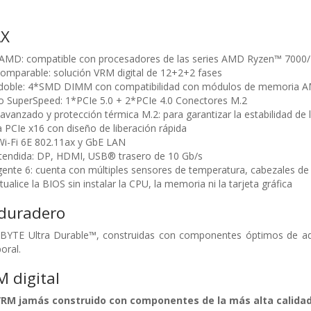
AX
AMD: compatible con procesadores de las series AMD Ryzen™ 700
omparable: solución VRM digital de 12+2+2 fases
doble: 4*SMD DIMM con compatibilidad con módulos de memoria 
 SuperSpeed: 1*PCIe 5.0 + 2*PCIe 4.0 Conectores M.2
avanzado y protección térmica M.2: para garantizar la estabilidad de
a PCIe x16 con diseño de liberación rápida
Wi-Fi 6E 802.11ax y GbE LAN
xtendida: DP, HDMI, USB® trasero de 10 Gb/s
ligente 6: cuenta con múltiples sensores de temperatura, cabezales d
tualice la BIOS sin instalar la CPU, la memoria ni la tarjeta gráfica
duradero
BYTE Ultra Durable™, construidas con componentes óptimos de aden
oral.
 digital
VRM jamás construido con componentes de la más alta calidad