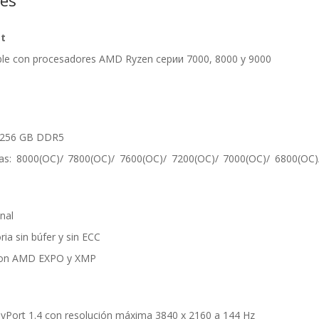
nes
et
le con procesadores AMD Ryzen серии 7000, 8000 y 9000
 256 GB DDR5
as: 8000(OC)/ 7800(OC)/ 7600(OC)/ 7200(OC)/ 7000(OC)/ 6800(OC)
nal
ia sin búfer y sin ECC
 con AMD EXPO y XMP
layPort 1.4 con resolución máxima 3840 x 2160 a 144 Hz