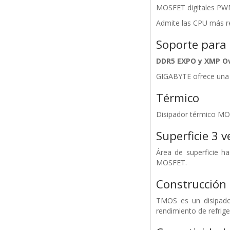
MOSFET digitales PW
Admite las CPU más re
Soporte para
DDR5 EXPO y XMP Ov
GIGABYTE ofrece una 
Térmico
Disipador térmico M
Superficie 3 
Área de superficie h
MOSFET.
Construcción 
TMOS es un disipador
rendimiento de refrig