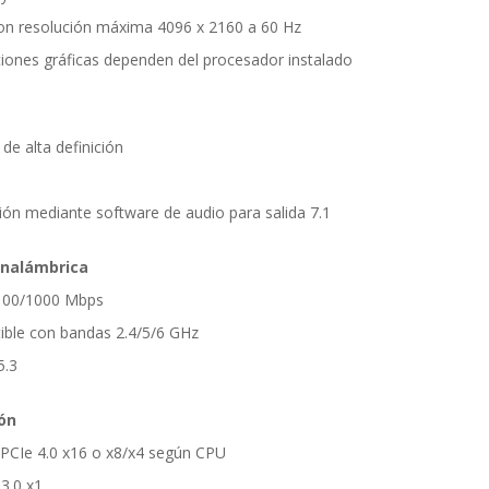
on resolución máxima 4096 x 2160 a 60 Hz
ciones gráficas dependen del procesador instalado
de alta definición
ión mediante software de audio para salida 7.1
inalámbrica
/100/1000 Mbps
tible con bandas 2.4/5/6 GHz
5.3
ón
x PCIe 4.0 x16 o x8/x4 según CPU
3.0 x1