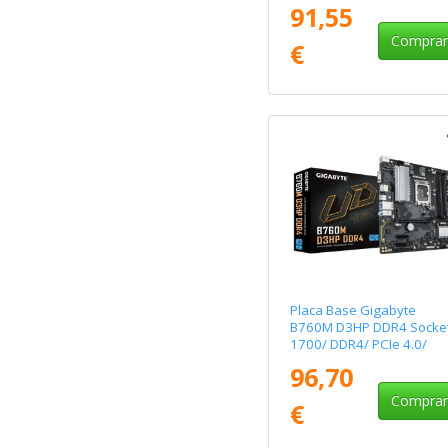
ATX
91,55
Compra
€
Placa Base Gigabyte
B760M D3HP DDR4 Socke
1700/ DDR4/ PCIe 4.0/
Micro ATX
96,70
Compra
€