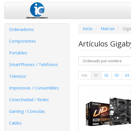
Inicio
Marcas
Giga
Ordenadores
Componentes
Artículos Giga
Portátiles
SmartPhones / Teléfonos
Ant.
01
02
03
04
Televisor
Impresoras / Consumibles
Conectividad / Redes
Gaming / Consolas
Cables