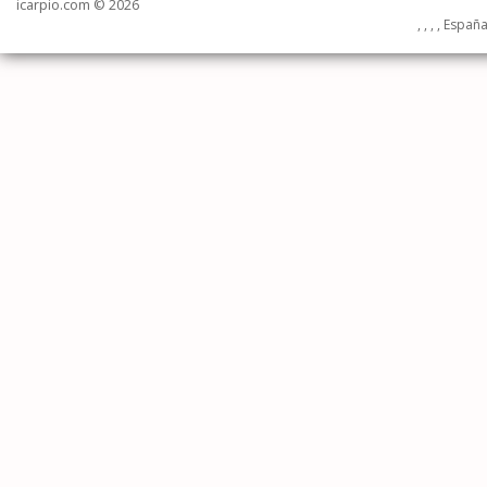
icarpio.com © 2026
, , , , Españ