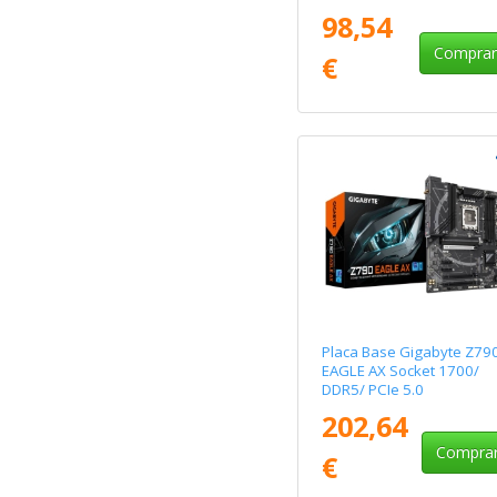
98,54
Compra
€
Placa Base Gigabyte Z79
EAGLE AX Socket 1700/
DDR5/ PCIe 5.0
202,64
Compra
€