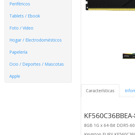
Periféricos
Tablets / Ebook
Foto / Video
Hogar / Electrodomésticos
Papelería
Ocio / Deportes / Mascotas
Apple
Características
Info
KF560C36BBEA-
8GB 1G x 64-Bit
DDR5-60
Kingston FURY KF560C36B