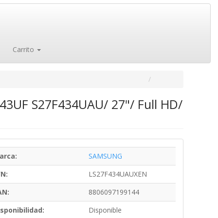
Carrito
S43UF S27F434UAU/ 27"/ Full HD/
arca:
SAMSUNG
/N:
LS27F434UAUXEN
AN:
8806097199144
sponibilidad:
Disponible