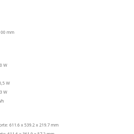
 100 mm
0 W
0,5 W
,3 W
Wh
rte: 611.6 x 539.2 x 219.7 mm
te: 611.6 x 361.9 x 57.2 mm