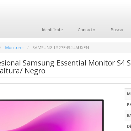
Identifícate
Contacto
Buscar
Monitores
SAMSUNG LS27F434UAUXEN
esional Samsung Essential Monitor S4 
altura/ Negro
M
P
E
Di