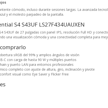
ojos
antente cómodo, incluso durante sesiones largas. La avanzada tecnolo
z azul y el molesto parpadeo de la pantalla.
ential S4 S43UF LS27F434UAUXEN
S4 S43UF de 27 pulgadas con panel IPS, resolución Full HD y conect
endo una visualización cómoda y una conectividad completa para mejor
 comprarlo
obertura sRGB del 99% y amplios ángulos de visión
B-C con carga de hasta 90 W y múltiples puertos
hain y puerto LAN para entornos profesionales
ico completo con ajuste de altura, giro, inclinación y pivote
confort visual como Eye Saver y Flicker Free
nes