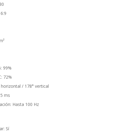
80
16:9
/m²
B: 99%
C: 72%
horizontal / 178° vertical
 5 ms
zación: Hasta 100 Hz
r: Sí