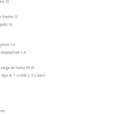
eo: Sí
 fuente: Sí
ado: Sí
ayPort 1.4
 DisplayPort 1.4
 carga de hasta 90 W
 tipo A, 1 x USB-C 3.2 Gen1
 mm