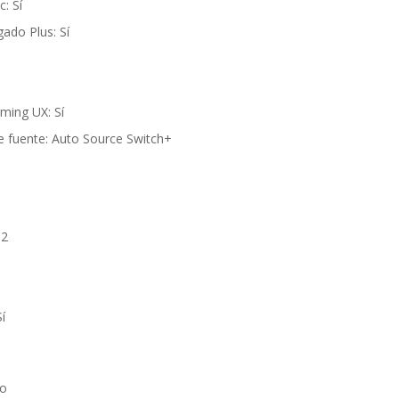
: Sí
ado Plus: Sí
ing UX: Sí
 fuente: Auto Source Switch+
.2
í
ro