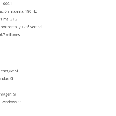
: 1000:1
zación máxima: 180 Hz
: 1 ms GTG
horizontal y 178° vertical
6.7 millones
energía: Sí
ular: Sí
imagen: Sí
s: Windows 11