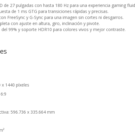
D de 27 pulgadas con hasta 180 Hz para una experiencia gaming fluid
esta de 1 ms GTG para transiciones rápidas y precisas.
con FreeSync y G-Sync para una imagen sin cortes ni desgarros.
ta con ajuste en altura, giro, inclinación y pivote.
del 99% y soporte HDR10 para colores vivos y mejor contraste.
nes
 x 1440 píxeles
16:9
ctiva: 596.736 x 335.664 mm
²
/m²