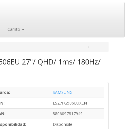
Carrito
506EU 27"/ QHD/ 1ms/ 180Hz/
arca:
SAMSUNG
/N:
LS27FG506EUXEN
AN:
8806097817949
sponibilidad:
Disponible