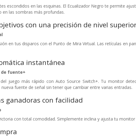
tes escondidos en las esquinas. El Ecualizador Negro te permite ajust
o en las sombras más profundas.
bjetivos con una precisión de nivel superio
al
ión en tus disparos con el Punto de Mira Virtual. Las retículas en p
omática instantánea
 de fuente+
n del juego más rápido con Auto Source Switch+. Tu monitor detec
a nueva fuente de señal sin tener que cambiar entre varias entradas.
s ganadoras con facilidad
o
victoria con total comodidad. Simplemente inclina y ajusta tu monitor
ompra