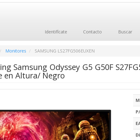
Identifícate
Contacto
Buscar
Monitores
SAMSUNG LS27FG506EUXEN
ing Samsung Odyssey G5 G50F S27FG
e en Altura/ Negro
M
P
E
Di