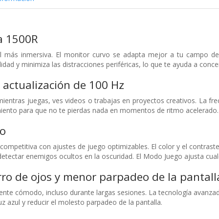
va 1500R
al más inmersiva. El monitor curvo se adapta mejor a tu campo de
dad y minimiza las distracciones periféricas, lo que te ayuda a concen
 actualización de 100 Hz
mientras juegas, ves videos o trabajas en proyectos creativos. La fre
ento para que no te pierdas nada en momentos de ritmo acelerado.
o
ompetitiva con ajustes de juego optimizables. El color y el contraste
etectar enemigos ocultos en la oscuridad. El Modo Juego ajusta cualqu
ro de ojos y menor parpadeo de la pantall
ente cómodo, incluso durante largas sesiones. La tecnología avanzada 
luz azul y reducir el molesto parpadeo de la pantalla.