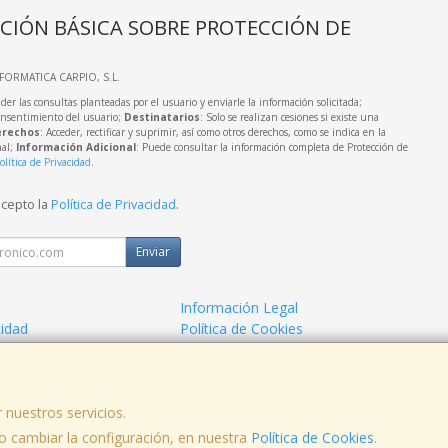
CIÓN BÁSICA SOBRE PROTECCIÓN DE
NFORMATICA CARPIO, S.L.
der las consultas planteadas por el usuario y enviarle la información solicitada;
onsentimiento del usuario;
Destinatarios
: Solo se realizan cesiones si existe una
rechos
: Acceder, rectificar y suprimir, así como otros derechos, como se indica en la
nal;
Información Adicional
: Puede consultar la información completa de Protección de
olítica de Privacidad
.
acepto la
Política de Privacidad
.
Enviar
Información Legal
cidad
Política de Cookies
de Compra
Formas de Pago
 nuestros servicios.
 cambiar la configuración, en nuestra
Política de Cookies
.
, , , , España. - C.I.F.: B62905492 - Tfno: