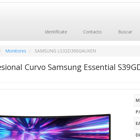
Identifícate
Contacto
Buscar
Monitores
SAMSUNG LS32D390GAUXEN
esional Curvo Samsung Essential S39G
M
P
E
Di