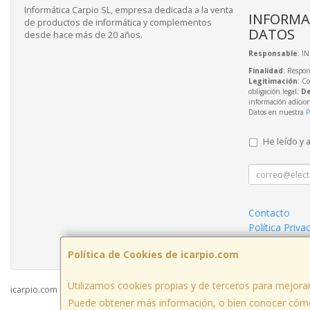
Informática Carpio SL, empresa dedicada a la venta
INFORMA
de productos de informática y complementos
DATOS
desde hace más de 20 años.
Responsable
: I
Finalidad
: Respon
Legitimación
: C
obligación legal;
De
información adicio
Datos en nuestra
P
He leído y 
Contacto
Política Priva
Condiciones 
Política de Cookies de icarpio.com
Utilizamos cookies propias y de terceros para mejorar
icarpio.com © 2026
Puede obtener más información, o bien conocer cómo