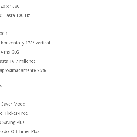
920 x 1080
o: Hasta 100 Hz
²
00:1
horizontal y 178° vertical
 4 ms GtG
asta 16,7 millones
 aproximadamente 95%
es
e Saver Mode
: Flicker-Free
o Saving Plus
ado: Off Timer Plus