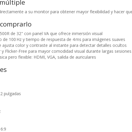
múltiple
directamente a su monitor para obtener mayor flexibilidad y hacer q
 comprarlo
1500R de 32" con panel VA que ofrece inmersión visual
o de 100 Hz y tiempo de respuesta de 4 ms para imágenes suaves
ajusta color y contraste al instante para detectar detalles ocultos
y Flicker-Free para mayor comodidad visual durante largas sesiones
ica pero flexible: HDMI, VGA, salida de auriculares
nes
32 pulgadas
R
16:9