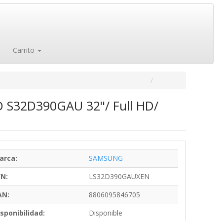
Carrito
D S32D390GAU 32"/ Full HD/
arca:
SAMSUNG
/N:
LS32D390GAUXEN
AN:
8806095846705
sponibilidad:
Disponible