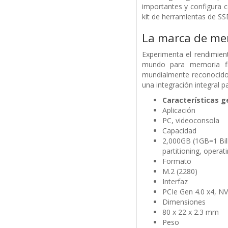
importantes y configura 
kit de herramientas de SS
La marca de me
Experimenta el rendimien
mundo para memoria fl
mundialmente reconocid
una integración integral p
Características g
Aplicación
PC, videoconsola
Capacidad
2,000GB (1GB=1 Bill
partitioning, operat
Formato
M.2 (2280)
Interfaz
PCIe Gen 4.0 x4, N
Dimensiones
80 x 22 x 2.3 mm
Peso