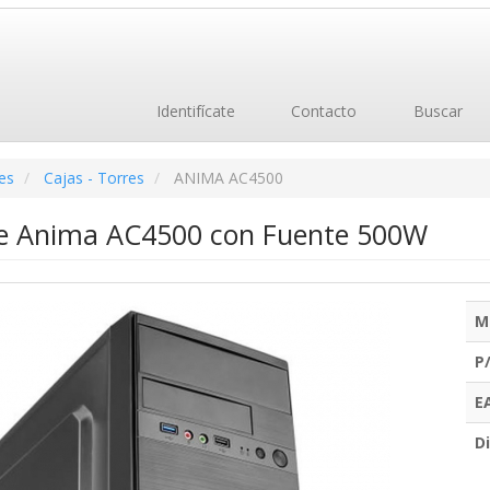
Identifícate
Contacto
Buscar
es
Cajas - Torres
ANIMA AC4500
re Anima AC4500 con Fuente 500W
M
P
E
Di