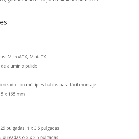
nes
cas: MicroATX, Mini-ITX
l de aluminio pulido
timizado con múltiples bahías para fácil montaje
315 x 165 mm
.25 pulgadas, 1 x 3.5 pulgadas
.5 pulgadas o 3 x 3.5 pulgadas