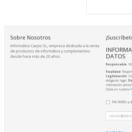
Sobre Nosotros
¡Suscríbet
Informática Carpio SL, empresa dedicada a la venta
INFORMA
de productos de informática y complementos
DATOS
desde hace más de 20 años.
Responsable
: I
Finalidad
: Respon
Legitimación
: C
obligación legal;
De
información adicio
Datos en nuestra
P
He leído y 