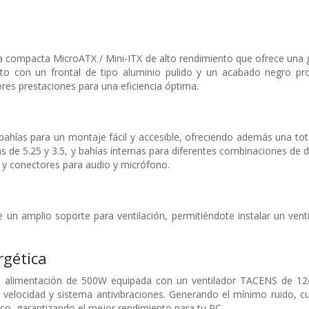
 compacta MicroATX / Mini-ITX de alto rendimiento que ofrece una gr
xto con un frontal de tipo aluminio pulido y un acabado negro pr
res prestaciones para una eficiencia óptima.
bahías para un montaje fácil y accesible, ofreciendo además una tot
s de 5.25 y 3.5, y bahías internas para diferentes combinaciones de 
, y conectores para audio y micrófono.
un amplio soporte para ventilación, permitiéndote instalar un venti
rgética
e alimentación de 500W equipada con un ventilador TACENS de 12c
e velocidad y sistema antivibraciones. Generando el mínimo ruido, c
ico, garantizando el mejor rendimiento para tu PC.