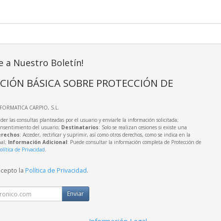
e a Nuestro Boletín!
CIÓN BÁSICA SOBRE PROTECCIÓN DE
NFORMATICA CARPIO, S.L.
der las consultas planteadas por el usuario y enviarle la información solicitada;
onsentimiento del usuario;
Destinatarios
: Solo se realizan cesiones si existe una
rechos
: Acceder, rectificar y suprimir, así como otros derechos, como se indica en la
nal;
Información Adicional
: Puede consultar la información completa de Protección de
olítica de Privacidad
.
acepto la
Política de Privacidad
.
Enviar