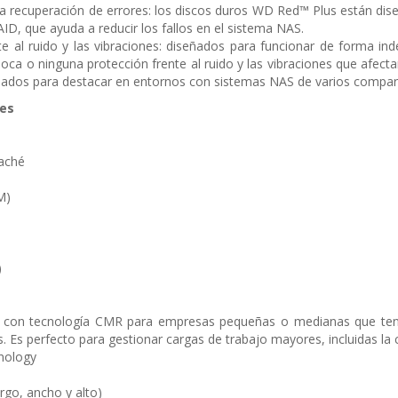
la recuperación de errores: los discos duros WD Red™ Plus están dis
ID, que ayuda a reducir los fallos en el sistema NAS.
te al ruido y las vibraciones: diseñados para funcionar de forma i
poca o ninguna protección frente al ruido y las vibraciones que afec
ñados para destacar en entornos con sistemas NAS de varios compar
nes
aché
M)
)
 con tecnología CMR para empresas pequeñas o medianas que ten
 Es perfecto para gestionar cargas de trabajo mayores, incluidas la
nology
rgo, ancho y alto)