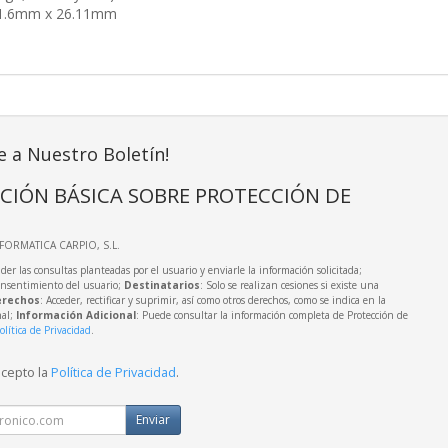
1.6mm x 26.11mm
e a Nuestro Boletín!
CIÓN BÁSICA SOBRE PROTECCIÓN DE
NFORMATICA CARPIO, S.L.
der las consultas planteadas por el usuario y enviarle la información solicitada;
onsentimiento del usuario;
Destinatarios
: Solo se realizan cesiones si existe una
rechos
: Acceder, rectificar y suprimir, así como otros derechos, como se indica en la
nal;
Información Adicional
: Puede consultar la información completa de Protección de
olítica de Privacidad
.
acepto la
Política de Privacidad
.
Enviar