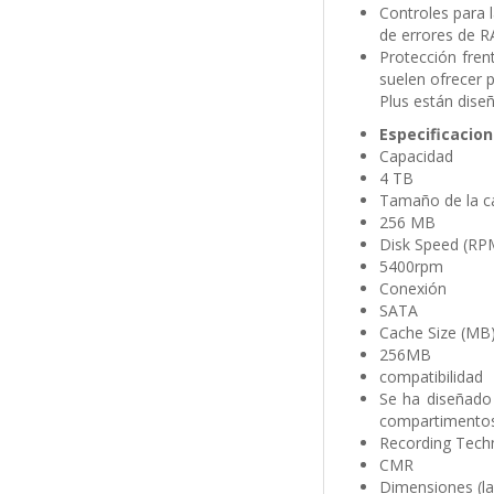
Controles para 
de errores de RA
Protección fren
suelen ofrecer 
Plus están dise
Especificacio
Capacidad
4 TB
Tamaño de la c
256 MB
Disk Speed (RP
5400rpm
Conexión
SATA
Cache Size (MB
256MB
compatibilidad
Se ha diseñado
compartimentos.
Recording Tech
CMR
Dimensiones (la