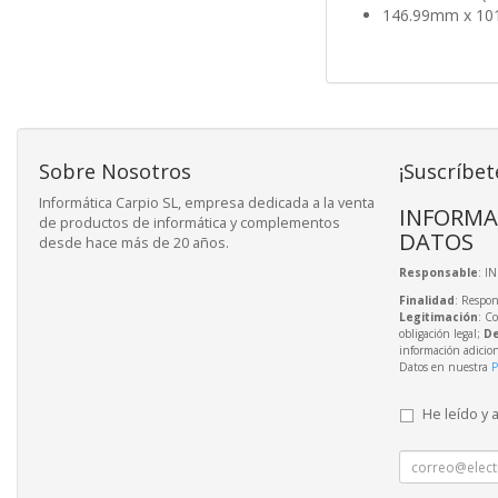
146.99mm x 10
Sobre Nosotros
¡Suscríbet
Informática Carpio SL, empresa dedicada a la venta
INFORMA
de productos de informática y complementos
DATOS
desde hace más de 20 años.
Responsable
: I
Finalidad
: Respon
Legitimación
: C
obligación legal;
De
información adicio
Datos en nuestra
P
He leído y 