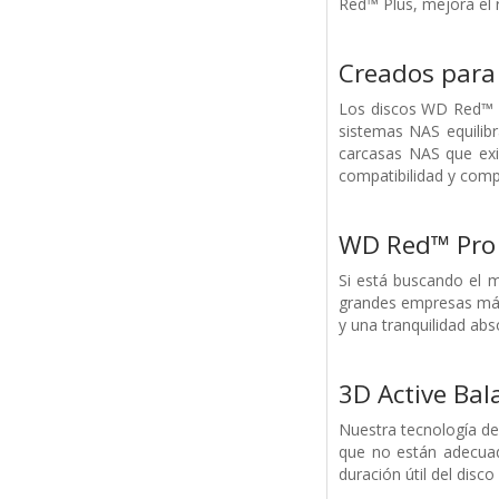
Red™ Plus, mejora el r
Creados para
Los discos WD Red™ P
sistemas NAS equilibr
carcasas NAS que exi
compatibilidad y comp
WD Red™ Pro 
Si está buscando el 
grandes empresas más
y una tranquilidad abs
3D Active Bal
Nuestra tecnología de 
que no están adecuad
duración útil del disc