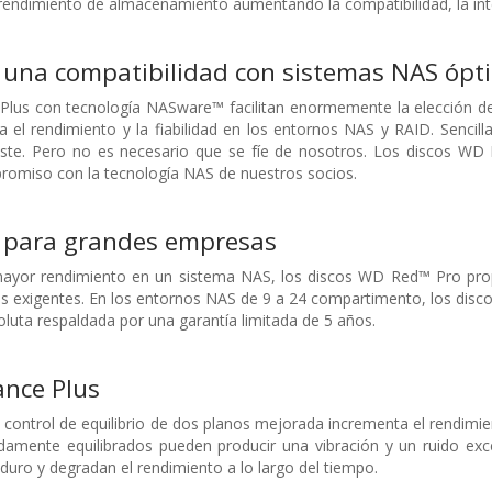
endimiento de almacenamiento aumentando la compatibilidad, la integr
 una compatibilidad con sistemas NAS ópt
lus con tecnología NASware™ facilitan enormemente la elección de 
a el rendimiento y la fiabilidad en los entornos NAS y RAID. Senc
ste. Pero no es necesario que se fíe de nosotros. Los discos WD 
romiso con la tecnología NAS de nuestros socios.
para grandes empresas
mayor rendimiento en un sistema NAS, los discos WD Red™ Pro prop
 exigentes. En los entornos NAS de 9 a 24 compartimento, los disc
oluta respaldada por una garantía limitada de 5 años.
ance Plus
control de equilibrio de dos planos mejorada incrementa el rendimient
amente equilibrados pueden producir una vibración y un ruido exce
o duro y degradan el rendimiento a lo largo del tiempo.