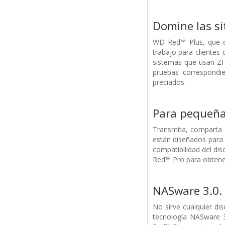
Domine las s
WD Red™ Plus, que c
trabajo para clientes
sistemas que usan ZF
pruebas correspondie
preciados.
Para pequeña
Transmita, comparta 
están diseñados para 
compatibilidad del di
Red™ Pro para obtener
NASware 3.0. 
No sirve cualquier d
tecnología NASware 3