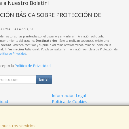
e a Nuestro Boletín!
CIÓN BÁSICA SOBRE PROTECCIÓN DE
NFORMATICA CARPIO, S.L.
der las consultas planteadas por el usuario y enviarle la información solicitada;
onsentimiento del usuario;
Destinatarios
: Solo se realizan cesiones si existe una
rechos
: Acceder, rectificar y suprimir, así como otros derechos, como se indica en la
nal;
Información Adicional
: Puede consultar la información completa de Protección de
olítica de Privacidad
.
acepto la
Política de Privacidad
.
Enviar
Información Legal
cidad
Política de Cookies
de Compra
Formas de Pago
 nuestros servicios.