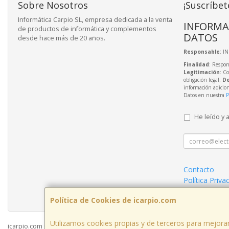
Sobre Nosotros
¡Suscríbet
Informática Carpio SL, empresa dedicada a la venta
INFORMA
de productos de informática y complementos
DATOS
desde hace más de 20 años.
Responsable
: I
Finalidad
: Respon
Legitimación
: C
obligación legal;
De
información adicio
Datos en nuestra
P
He leído y 
Contacto
Política Priva
Condiciones 
Política de Cookies de icarpio.com
Utilizamos cookies propias y de terceros para mejorar
icarpio.com © 2026