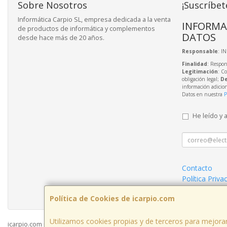
Sobre Nosotros
¡Suscríbet
Informática Carpio SL, empresa dedicada a la venta
INFORMA
de productos de informática y complementos
DATOS
desde hace más de 20 años.
Responsable
: I
Finalidad
: Respon
Legitimación
: C
obligación legal;
De
información adicio
Datos en nuestra
P
He leído y 
Contacto
Política Priva
Condiciones 
Política de Cookies de icarpio.com
Utilizamos cookies propias y de terceros para mejorar
icarpio.com © 2026