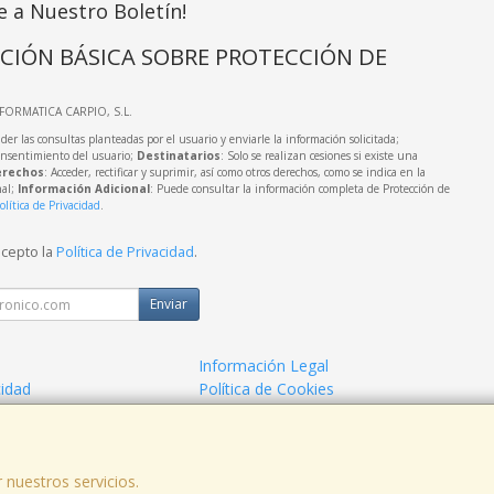
e a Nuestro Boletín!
CIÓN BÁSICA SOBRE PROTECCIÓN DE
NFORMATICA CARPIO, S.L.
der las consultas planteadas por el usuario y enviarle la información solicitada;
onsentimiento del usuario;
Destinatarios
: Solo se realizan cesiones si existe una
rechos
: Acceder, rectificar y suprimir, así como otros derechos, como se indica en la
nal;
Información Adicional
: Puede consultar la información completa de Protección de
olítica de Privacidad
.
acepto la
Política de Privacidad
.
Enviar
Información Legal
cidad
Política de Cookies
de Compra
Formas de Pago
 nuestros servicios.