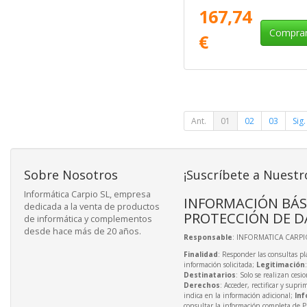
167,74
Compra
€
Ant.
01
02
03
Sig.
Sobre Nosotros
¡Suscríbete a Nuestr
Informática Carpio SL, empresa
INFORMACIÓN BÁS
dedicada a la venta de productos
PROTECCIÓN DE D
de informática y complementos
desde hace más de 20 años.
Responsable
: INFORMATICA CARPIO
Finalidad
: Responder las consultas pl
información solicitada;
Legitimación
Destinatarios
: Solo se realizan cesio
Derechos
: Acceder, rectificar y supri
indica en la información adicional;
Inf
consultar la información completa de P