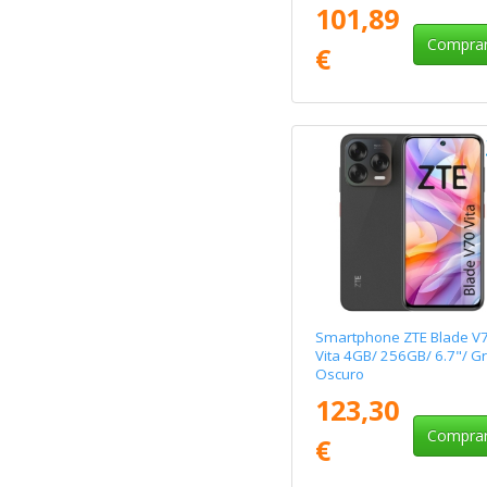
101,89
Compra
€
Smartphone ZTE Blade V
Vita 4GB/ 256GB/ 6.7"/ Gr
Oscuro
123,30
Compra
€