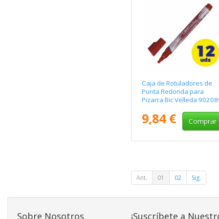
Caja de Rotuladores de
Punta Redonda para
Pizarra Bic Velleda 90208
1.5mm/ 12 unidades/
9,84 €
Rojos
Comprar
Ant.
01
02
Sig.
Sobre Nosotros
¡Suscríbete a Nuestr