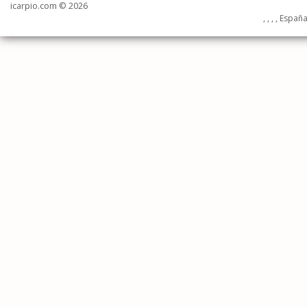
icarpio.com © 2026
, , , , Españ