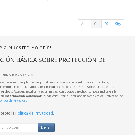
Ant.
01
02
Sig.
e a Nuestro Boletín!
CIÓN BÁSICA SOBRE PROTECCIÓN DE
NFORMATICA CARPIO, S.L.
der las consultas planteadas por el usuario y enviarle la información solicitada;
onsentimiento del usuario;
Destinatarios
: Solo se realizan cesiones si existe una
rechos
: Acceder, rectificar y suprimir, así como otros derechos, como se indica en la
nal;
Información Adicional
: Puede consultar la información completa de Protección de
olítica de Privacidad
.
acepto la
Política de Privacidad
.
Enviar