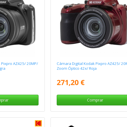
k Pixpro AZ425/ 20MP/
Cámara Digital Kodak Pixpro AZ425/ 20
gra
Zoom Óptico 42x/ Roja
271,20 €
prar
Comprar