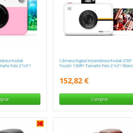
ntánea Kodak
Cámara Digital Instantánea Kodak STEP
maño Foto 2"x3"/
Touch/ 13MP/ Tamaño Foto 2"x3"/ Blan
152,82 €
prar
Comprar