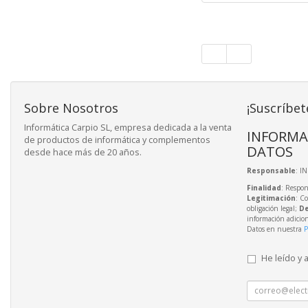
Sobre Nosotros
¡Suscríbet
Informática Carpio SL, empresa dedicada a la venta
INFORMA
de productos de informática y complementos
DATOS
desde hace más de 20 años.
Responsable
: I
Finalidad
: Respon
Legitimación
: C
obligación legal;
De
información adicio
Datos en nuestra
P
He leído y 