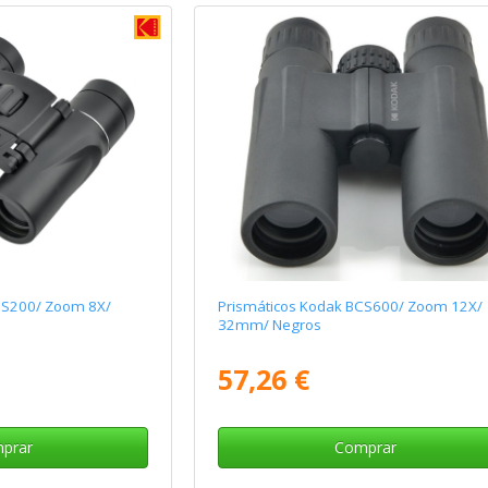
CS200/ Zoom 8X/
Prismáticos Kodak BCS600/ Zoom 12X/
32mm/ Negros
57,26 €
prar
Comprar