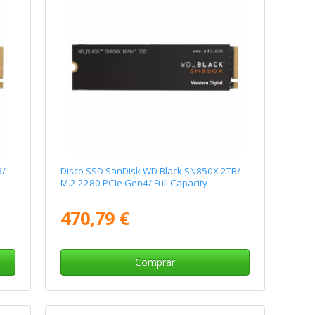
B/
Disco SSD SanDisk WD Black SN850X 2TB/
M.2 2280 PCIe Gen4/ Full Capacity
470,79 €
Comprar