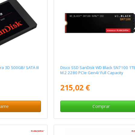
ra 3D 500GB/ SATA III
Disco SSD SanDisk WD Black SN7100 1T
M.2 2280 PCIe Gen4/ Full Capacity
215,02 €
same
Comprar