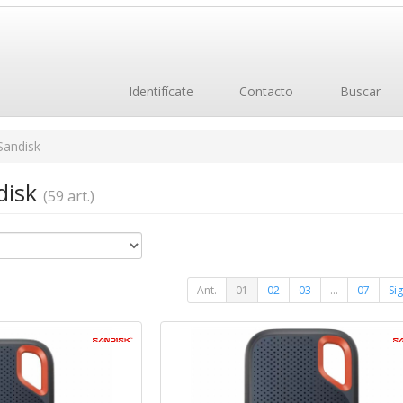
Identifícate
Contacto
Buscar
Sandisk
ndisk
(59 art.)
Ant.
01
02
03
...
07
Sig