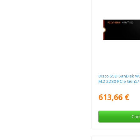
Disco SSD SanDisk W
M.2 2280 PCIe Gen5/ F
613,66 €
Com