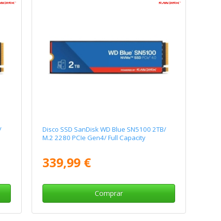
/
Disco SSD SanDisk WD Blue SN5100 2TB/
M.2 2280 PCIe Gen4/ Full Capacity
339,99 €
Comprar