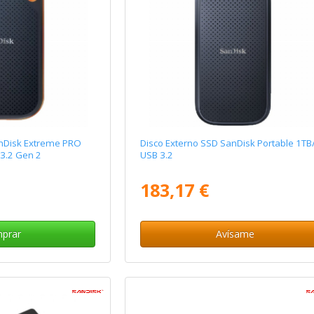
anDisk Extreme PRO
Disco Externo SSD SanDisk Portable 1TB
 3.2 Gen 2
USB 3.2
183,17 €
prar
Avísame