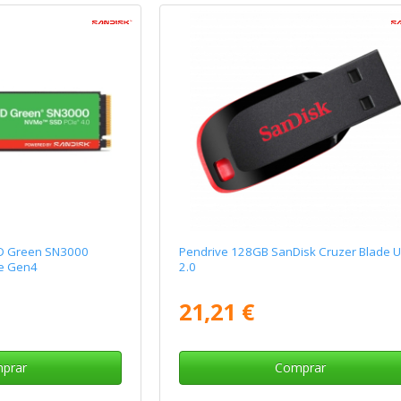
WD Green SN3000
Pendrive 128GB SanDisk Cruzer Blade 
e Gen4
2.0
21,21 €
prar
Comprar