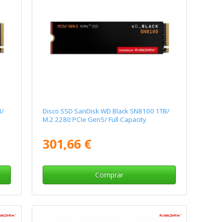
B/
Disco SSD SanDisk WD Black SN8100 1TB/
M.2 2280 PCIe Gen5/ Full Capacity
301,66 €
Comprar