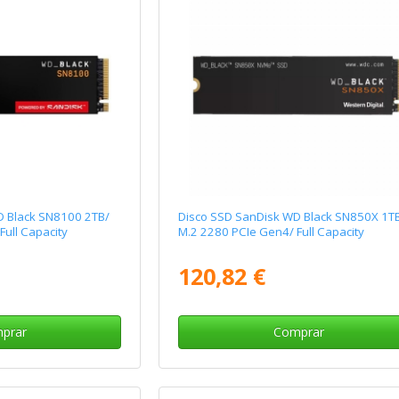
D Black SN8100 2TB/
Disco SSD SanDisk WD Black SN850X 1T
ull Capacity
M.2 2280 PCIe Gen4/ Full Capacity
120,82 €
prar
Comprar