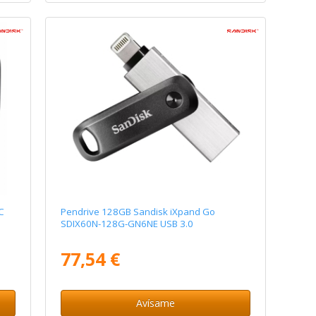
C
Pendrive 128GB Sandisk iXpand Go
SDIX60N-128G-GN6NE USB 3.0
77,54 €
Avísame