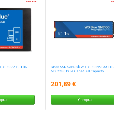
D Blue SA510 1TB/
Disco SSD SanDisk WD Blue SN5100 1TB
M.2 2280 PCIe Gen4/ Full Capacity
201,89 €
prar
Comprar